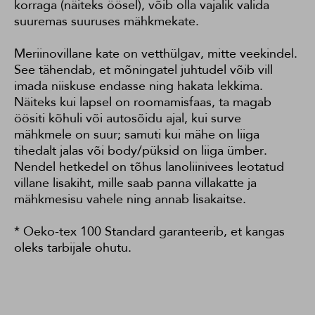
korraga (näiteks öösel), võib olla vajalik valida
suuremas suuruses mähkmekate.
Meriinovillane kate on vetthülgav, mitte veekindel.
See tähendab, et mõningatel juhtudel võib vill
imada niiskuse endasse ning hakata lekkima.
Näiteks kui lapsel on roomamisfaas, ta magab
öösiti kõhuli või autosõidu ajal, kui surve
mähkmele on suur; samuti kui mähe on liiga
tihedalt jalas või body/püksid on liiga ümber.
Nendel hetkedel on tõhus lanoliinivees leotatud
villane lisakiht, mille saab panna villakatte ja
mähkmesisu vahele ning annab lisakaitse.
* Oeko-tex 100 Standard garanteerib, et kangas
oleks tarbijale ohutu.