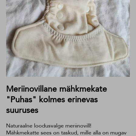
Meriinovillane mähkmekate
"Puhas" kolmes erinevas
suuruses
Naturaalne loodusvalge meriinovill!
Mähkmekatte sees on taskud, mille alla on mugav