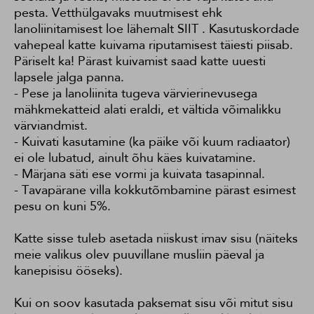
pesta. Vetthülgavaks muutmisest ehk
lanoliinitamisest loe lähemalt
SIIT
. Kasutuskordade
vahepeal katte kuivama riputamisest täiesti piisab.
Päriselt ka! Pärast kuivamist saad katte uuesti
lapsele jalga panna.
- Pese ja lanoliinita tugeva värvierinevusega
mähkmekatteid alati eraldi, et vältida võimalikku
värviandmist.
- Kuivati kasutamine (ka päike või kuum radiaator)
ei ole lubatud, ainult õhu käes kuivatamine.
- Märjana säti ese vormi ja kuivata tasapinnal.
- Tavapärane villa kokkutõmbamine pärast esimest
pesu on kuni 5%.
Katte sisse tuleb asetada niiskust imav sisu (näiteks
meie valikus olev puuvillane musliin päeval ja
kanepisisu ööseks).
Kui on soov kasutada paksemat sisu või mitut sisu