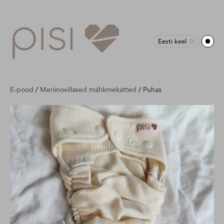
Eesti keel
E-pood
/
Meriinovillased mähkmekatted
/
Puhas