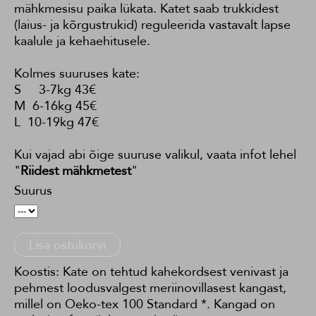
mähkmesisu paika lükata. Katet saab trukkidest
(laius- ja kõrgustrukid) reguleerida vastavalt lapse
kaalule ja kehaehitusele.
Kolmes suuruses kate:
S 3-7kg 43€
M 6-16kg 45€
L 10-19kg 47€
Kui vajad abi õige suuruse valikul, vaata infot lehel
"
Riidest mähkmetest
"
Suurus
Lisa ostukorvi
Koostis: Kate on tehtud kahekordsest venivast ja
pehmest loodusvalgest meriinovillasest kangast,
millel on Oeko-tex 100 Standard *. Kangad on