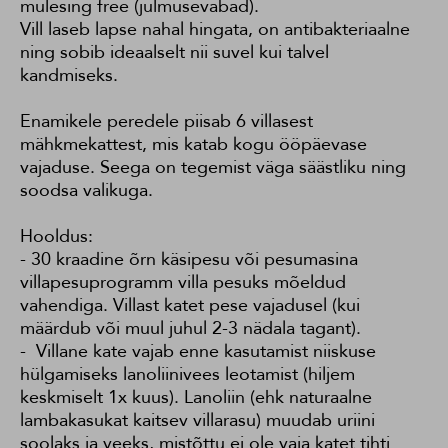
mulesing free (julmusevabad).
Vill laseb lapse nahal hingata, on antibakteriaalne
ning sobib ideaalselt nii suvel kui talvel
kandmiseks.
Enamikele peredele piisab 6 villasest
mähkmekattest, mis katab kogu ööpäevase
vajaduse. Seega on tegemist väga säästliku ning
soodsa valikuga.
Hooldus:
- 30 kraadine õrn käsipesu või pesumasina
villapesuprogramm villa pesuks mõeldud
vahendiga. Villast katet pese vajadusel (kui
määrdub või muul juhul 2-3 nädala tagant).
- Villane kate vajab enne kasutamist niiskuse
hülgamiseks lanoliinivees leotamist (hiljem
keskmiselt 1x kuus). Lanoliin (ehk naturaalne
lambakasukat kaitsev villarasu) muudab uriini
soolaks ja veeks, mistõttu ei ole vaja katet tihti