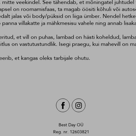
, mitte veekindel. See tähendab, et mõningatel juhtudel 
lapsel on roomamisfaas, ta magab öösiti kõhuli või autos
hedalt jalas või body/püksid on liiga ümber. Nendel hetke
aab panna villakatte ja mähkmesisu vahele ning annab lisaka
ritud, et vill on puhas, lambad on hästi koheldud, lamb
tlus on vastutustundlik. Isegi praegu, kui mahevill on m
rib, et kangas oleks tarbijale ohutu.
Best Day OÜ
Reg. nr. 12603821