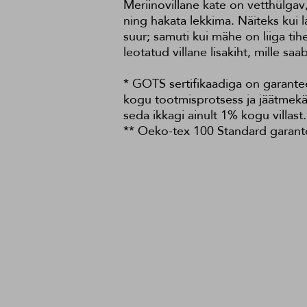
Meriinovillane kate on vetthülgav
ning hakata lekkima. Näiteks kui 
suur; samuti kui mähe on liiga ti
leotatud villane lisakiht, mille s
* GOTS sertifikaadiga on garantee
kogu tootmisprotsess ja jäätmekäi
seda ikkagi ainult 1% kogu villast.
** Oeko-tex 100 Standard garantee