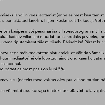
amiseks lanoliinivees leotamist (enne esimest kasutamist v
ssis eemaldatud lanoliin, hiljem keskmiselt 1x kuus). Ve
ine õrn käsipesu või pesumasina villapesuprogramm vill
at kaitsev villarasu) muudab uriini soolaks ja veeks, mist
ama riputamisest täiesti piisab. Päriselt ka! Pärast kuiv
erinevusega mähkmekatteid alati eraldi, et vältida võimali
 kuum radiaator) ei ole lubatud, ainult õhu käes kuivatam
 tasapinnal.
ne pärast esimest pesu on kuni 5%.
 imav sisu (näiteks meie valikus olev puuvillane musliin p
u või mitut sisu korraga (näiteks öösel), võib olla vajal