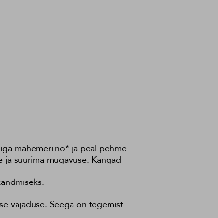
adiga mahemeriino* ja peal pehme
use ja suurima mugavuse. Kangad
 kandmiseks.
ase vajaduse. Seega on tegemist