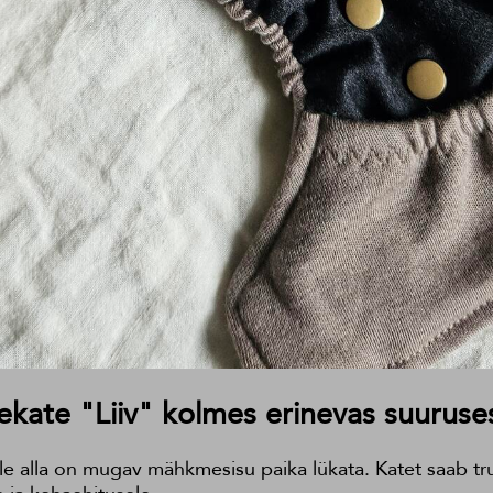
kate "Liiv" kolmes erinevas suuruse
 alla on mugav mähkmesisu paika lükata. Katet saab trukk