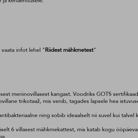
e ja kehaehitusele.
 vaata infot lehel "
Riidest mähkmetest
"
sest meriinovillasest kangast. Voodriks GOTS sertifika
villane trikotaaž, mis venib, tagades lapsele hea istuv
antibakteriaalne ning sobib ideaalselt nii suvel kui talvel
selt 6 villasest mähkmekattest, mis katab kogu ööpäev
ga.