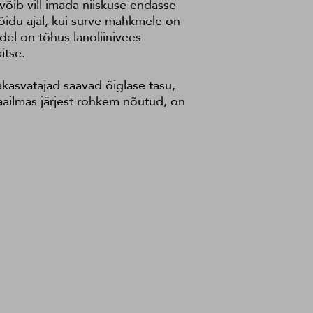
võib vill imada niiskuse endasse
õidu ajal, kui surve mähkmele on
del on tõhus lanoliinivees
itse.
akasvatajad saavad õiglase tasu,
aailmas järjest rohkem nõutud, on