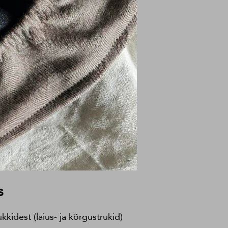
s
idest (laius- ja kõrgustrukid)