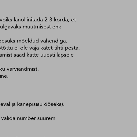
õiks lanoliinitada 2-3 korda, et
tthülgavaks muutmisest ehk
a pesuks mõeldud vahendiga.
õttu ei ole vaja katet tihti pesta.
amist saad katte uuesti lapsele
kku värviandmist.
ine.
äeval ja kanepisisu ööseks).
ik valida number suurem