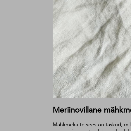
Meriinovillane mähkme
Mähkmekatte sees on taskud, mille