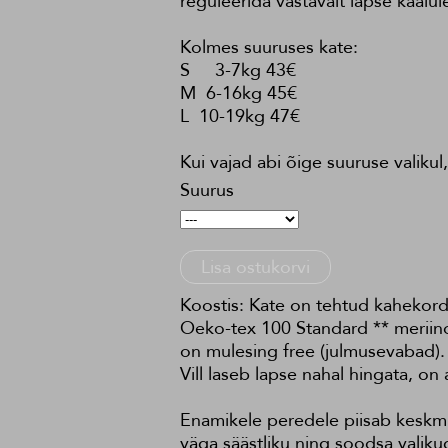
reguleerida vastavalt lapse kaalul
Kolmes suuruses kate:
S 3-7kg 43€
M 6-16kg 45€
L 10-19kg 47€
Kui vajad abi õige suuruse valikul,
Suurus
Lisa ostukorvi
Koostis: Kate on tehtud kahekord
Oeko-tex 100 Standard ** meriino
on mulesing free (julmusevabad).
Vill laseb lapse nahal hingata, on 
Enamikele peredele piisab keskmi
väga säästliku ning soodsa valiku