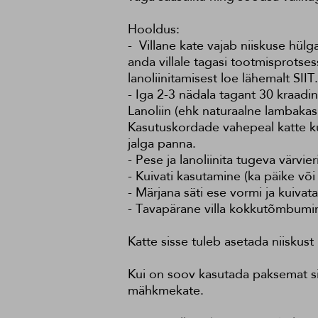
Hooldus:
- Villane kate vajab niiskuse hülg
anda villale tagasi tootmisprotse
lanoliinitamisest loe lähemalt
SIIT
.
- Iga 2-3 nädala tagant 30 kraad
Lanoliin (ehk naturaalne lambakasuk
Kasutuskordade vahepeal katte kuiv
jalga panna.
- Pese ja lanoliinita tugeva värvi
- Kuivati kasutamine (ka päike või
- Märjana säti ese vormi ja kuivata
- Tavapärane villa kokkutõmbumi
Katte sisse tuleb asetada niiskust
Kui on soov kasutada paksemat sis
mähkmekate.