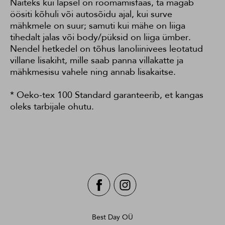
Näiteks kui lapsel on roomamisfaas, ta magab
öösiti kõhuli või autosõidu ajal, kui surve
mähkmele on suur; samuti kui mähe on liiga
tihedalt jalas või body/püksid on liiga ümber.
Nendel hetkedel on tõhus lanoliinivees leotatud
villane lisakiht, mille saab panna villakatte ja
mähkmesisu vahele ning annab lisakaitse.
* Oeko-tex 100 Standard garanteerib, et kangas
oleks tarbijale ohutu.
Best Day OÜ