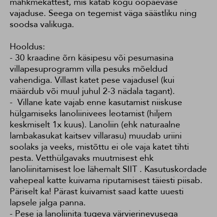
mähkmekattest, mis katab kogu ööpäevase
vajaduse. Seega on tegemist väga säästliku ning
soodsa valikuga.
Hooldus:
- 30 kraadine õrn käsipesu või pesumasina
villapesuprogramm villa pesuks mõeldud
vahendiga. Villast katet pese vajadusel (kui
määrdub või muul juhul 2-3 nädala tagant).
- Villane kate vajab enne kasutamist niiskuse
hülgamiseks lanoliinivees leotamist (hiljem
keskmiselt 1x kuus). Lanoliin (ehk naturaalne
lambakasukat kaitsev villarasu) muudab uriini
soolaks ja veeks, mistõttu ei ole vaja katet tihti
pesta. Vetthülgavaks muutmisest ehk
lanoliinitamisest loe lähemalt
SIIT
. Kasutuskordade
vahepeal katte kuivama riputamisest täiesti piisab.
Päriselt ka! Pärast kuivamist saad katte uuesti
lapsele jalga panna.
- Pese ja lanoliinita tugeva värvierinevusega