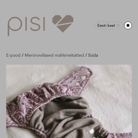
Eesti keel
E-pood
/
Meriinovillased mähkmekatted
/
Süda