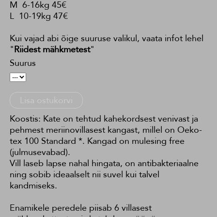
M 6-16kg 45€
L 10-19kg 47€
Kui vajad abi õige suuruse valikul, vaata infot lehel
"
Riidest mähkmetest
"
Suurus
Lisa ostukorvi
Koostis: Kate on tehtud kahekordsest venivast ja
pehmest meriinovillasest kangast, millel on Oeko-
tex 100 Standard *. Kangad on mulesing free
(julmusevabad).
Vill laseb lapse nahal hingata, on antibakteriaalne
ning sobib ideaalselt nii suvel kui talvel
kandmiseks.
Enamikele peredele piisab 6 villasest