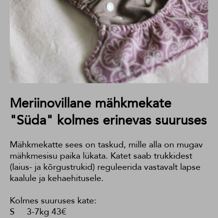
Meriinovillane mähkmekate
"Süda" kolmes erinevas suuruses
Mähkmekatte sees on taskud, mille alla on mugav
mähkmesisu paika lükata. Katet saab trukkidest
(laius- ja kõrgustrukid) reguleerida vastavalt lapse
kaalule ja kehaehitusele.
Kolmes suuruses kate:
S 3-7kg 43€