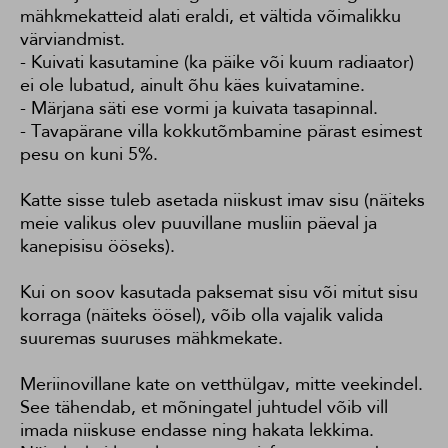
mähkmekatteid alati eraldi, et vältida võimalikku
värviandmist.
- Kuivati kasutamine (ka päike või kuum radiaator)
ei ole lubatud, ainult õhu käes kuivatamine.
- Märjana säti ese vormi ja kuivata tasapinnal.
- Tavapärane villa kokkutõmbamine pärast esimest
pesu on kuni 5%.
Katte sisse tuleb asetada niiskust imav sisu (näiteks
meie valikus olev puuvillane musliin päeval ja
kanepisisu ööseks).
Kui on soov kasutada paksemat sisu või mitut sisu
korraga (näiteks öösel), võib olla vajalik valida
suuremas suuruses mähkmekate.
Meriinovillane kate on vetthülgav, mitte veekindel.
See tähendab, et mõningatel juhtudel võib vill
imada niiskuse endasse ning hakata lekkima.